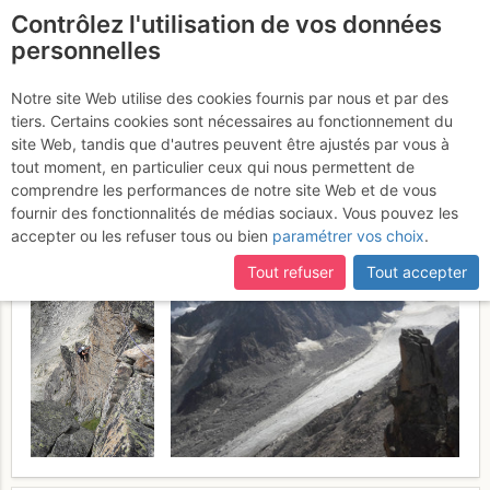
Contrôlez l'utilisation de vos données
fr
personnelles
Orny : Papa Paye la
Notre site Web utilise des cookies fournis par nous et par des
tiers. Certains cookies sont nécessaires au fonctionnement du
Balade à l'Aiguille de la
site Web, tandis que d'autres peuvent être ajustés par vous à
Cabane
tout moment, en particulier ceux qui nous permettent de
Jeudi 17 août 2017
comprendre les performances de notre site Web et de vous
fournir des fonctionnalités de médias sociaux. Vous pouvez les
accepter ou les refuser tous ou bien
paramétrer vos choix
.
Tout refuser
Tout accepter