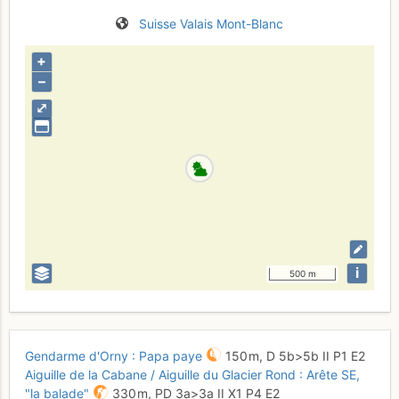
Suisse
Valais
Mont-Blanc
+
–
⤢
i
500 m
Gendarme d'Orny : Papa paye
150 m,
D
5b
>5b
II
P1
E2
Aiguille de la Cabane / Aiguille du Glacier Rond : Arête SE,
"la balade"
330 m,
PD
3a
>3a
II
X1
P4
E2