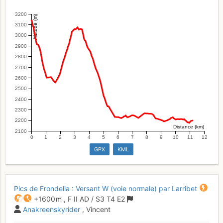
3200
Altitude (m)
3100
3000
2900
2800
2700
2600
2500
2400
2300
2200
Distance (km)
2100
0
1
2
3
4
5
6
7
8
9
10
11
12
GPX
KML
Pics de Frondella : Versant W (voie normale) par Larribet
+1600 m
,
F
II
AD
/ S3
T4
E2
Anakreenskyrider
, Vincent