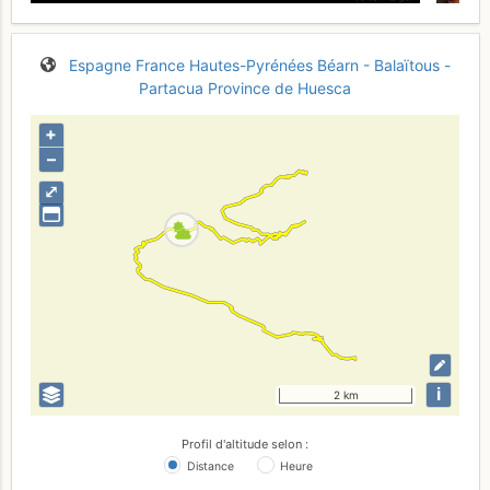
Espagne
France
Hautes-Pyrénées
Béarn - Balaïtous -
Partacua
Province de Huesca
+
–
⤢
i
2 km
Profil d'altitude selon :
Distance
Heure