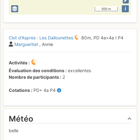
i
500 m
Clot d'Aspres : Les Dallounettes
80 m,
PD
4a
>4a
I
P4
Margueritat
, Annie
Activités
Évaluation des conditions
excellentes
Nombre de participants
2
Cotations
PD+
4a
P4
Météo
belle