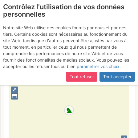
Contrôlez l'utilisation de vos données
fr
personnelles
Suite à une récente et importante mise à jour du site,
si
Clot d'Aspres : Les
certaines pages ne sont plus accessibles, manquantes ou
Notre site Web utilise des cookies fournis par nous et par des
incomplètes, déconnectez-vous puis reconnectez-vous à votre
tiers. Certains cookies sont nécessaires au fonctionnement du
Dallounettes
Vendredi 18 août 2017
compte sur le site.
site Web, tandis que d'autres peuvent être ajustés par vous à
tout moment, en particulier ceux qui nous permettent de
comprendre les performances de notre site Web et de vous
fournir des fonctionnalités de médias sociaux. Vous pouvez les
France
Isère
Vercors
accepter ou les refuser tous ou bien
paramétrer vos choix
.
+
Tout refuser
Tout accepter
–
⤢