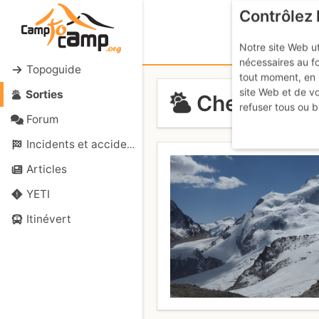
Contrôlez 
Notre site Web ut
nécessaires au f
Topoguide
tout moment, en 
site Web et de v
Sorties
Chearoco: 
refuser tous ou b
Forum
Incidents et accidents
Articles
YETI
Itinévert