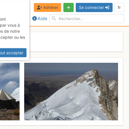
Adhérer
Se connecter
fr
Aide
sont
 par vous à
es de notre
ccepter ou les
out accepter