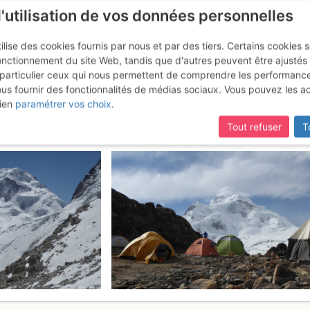
l'utilisation de vos données personnelles
ilise des cookies fournis par nous et par des tiers. Certains cookies 
onctionnement du site Web, tandis que d'autres peuvent être ajustés
particulier ceux qui nous permettent de comprendre les performanc
ous fournir des fonctionnalités de médias sociaux. Vous pouvez les a
Face SW
Mercredi 9 août 2017
ien
paramétrer vos choix
.
Tout refuser
T