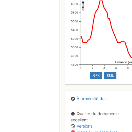
Altitude (m)
6000
5800
5600
5400
5200
5000
4800
Distance (k
4600
0
2
4
6
8
GPX
KML
À proximité de...
Qualité du document
excellent
Versions