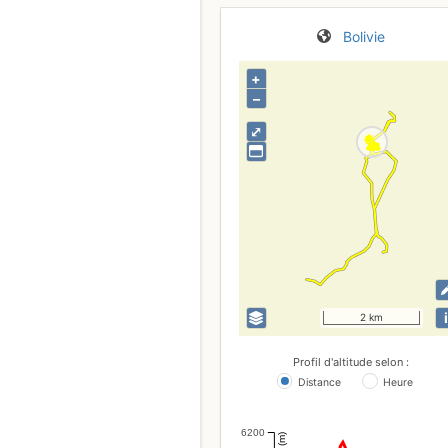
Bolivie
+
–
⤢
i
2 km
Profil d'altitude selon :
Distance
Heure
6200