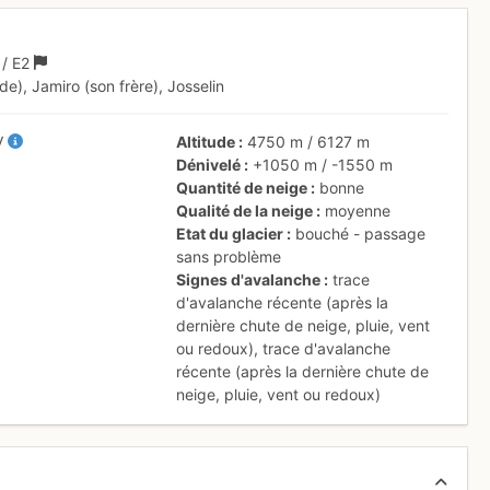
1
/
E2
de), Jamiro (son frère), Josselin
V
Altitude
4750 m
/
6127 m
Dénivelé
+1050 m
/
-1550 m
Quantité de neige
bonne
Qualité de la neige
moyenne
Etat du glacier
bouché - passage
sans problème
Signes d'avalanche
trace
d'avalanche récente (après la
dernière chute de neige, pluie, vent
ou redoux)
,
trace d'avalanche
récente (après la dernière chute de
neige, pluie, vent ou redoux)