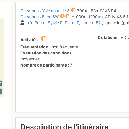
Chearoco : Voie normale S
700 m,
PD+
IV
X3
P4
Chearoco : Face SW
+1000 m
(200 m),
AD
IV
X3
5.
Loïc Perrin
Sylvie P
Pierre P
LaurentB2
, Ignaccio (gui
Cotations
AD
Activités
Fréquentation
non fréquenté
Évaluation des conditions
moyennes
Nombre de participants
7
Description de l'itinéraire