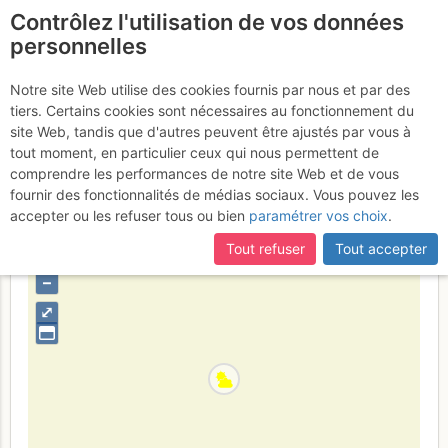
Contrôlez l'utilisation de vos données
fr
personnelles
Ceillac : Y de gauche
Notre site Web utilise des cookies fournis par nous et par des
tiers. Certains cookies sont nécessaires au fonctionnement du
Samedi 19 mars 2016
site Web, tandis que d'autres peuvent être ajustés par vous à
tout moment, en particulier ceux qui nous permettent de
comprendre les performances de notre site Web et de vous
fournir des fonctionnalités de médias sociaux. Vous pouvez les
France
Hautes-Alpes
Queyras S - Parpaillon - Ubaye -
accepter ou les refuser tous ou bien
paramétrer vos choix
.
Orrenaye
Tout refuser
Tout accepter
+
–
⤢