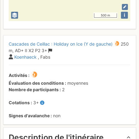
i
500 m
Cascades de Ceillac : Holiday on Ice (Y de gauche)
250
m,
AD+
II
X2
P2
3+
Koenhaeck
, Fabs
Activités
Évaluation des conditions
moyennes
Nombre de participants
2
Cotations
3+
Signes d'avalanche
non
Description de l'itinéraire