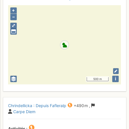
+
–
⤢
i
500 m
Chrindellicka : Depuis Fafleralp
+490 m
,
Carpe Diem
Activités