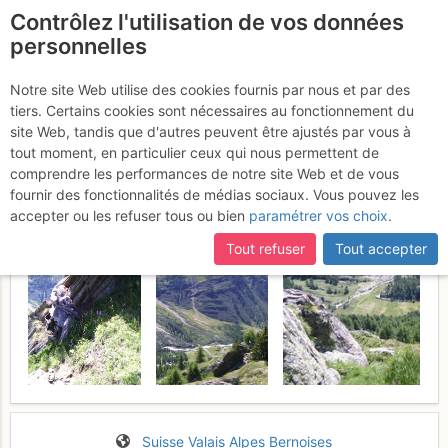
Contrôlez l'utilisation de vos données
fr
personnelles
Suite à une récente et importante mise à jour du site,
si
Fafleralp : Chrindellicka
certaines pages ne sont plus accessibles, manquantes ou
Notre site Web utilise des cookies fournis par nous et par des
incomplètes, déconnectez-vous puis reconnectez-vous à votre
tiers. Certains cookies sont nécessaires au fonctionnement du
depuis Fafleralp
Jeudi 4 août 2016
compte sur le site.
site Web, tandis que d'autres peuvent être ajustés par vous à
tout moment, en particulier ceux qui nous permettent de
comprendre les performances de notre site Web et de vous
fournir des fonctionnalités de médias sociaux. Vous pouvez les
accepter ou les refuser tous ou bien
paramétrer vos choix
.
Tout refuser
Tout accepter
Suisse
Valais
Alpes Bernoises