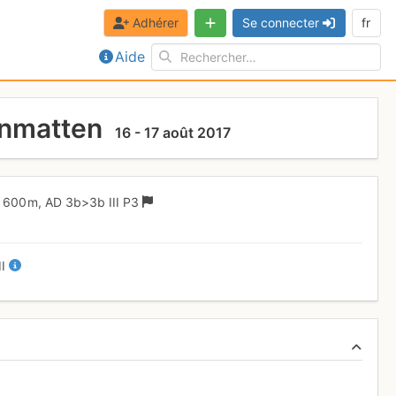
Adhérer
Se connecter
fr
Aide
enmatten
16 - 17 août 2017
600 m,
AD
3b
>3b
III
P3
II