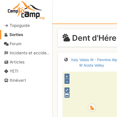
Topoguide
Sorties
Dent d'Hére
Forum
Incidents et accidents
Italy
Valais W - Pennine Al
Articles
W
Aosta Valley
YETI
+
Itinévert
–
⤢