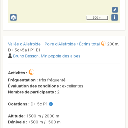
i
500 m
Vallée d'Ailefroide - Poire d'Ailefroide : Écrins total
200 m,
D+
5c
>5a
I
P1
E1
Bruno Besson
Minipopole des alpes
Activités
Fréquentation
très fréquenté
Évaluation des conditions
excellentes
Nombre de participants
2
Cotations
D+
5c
P1
Altitude
1500 m
/
2000 m
Dénivelé
+500 m
/
-500 m