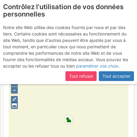
Contrôlez l'utilisation de vos données
fr
personnelles
Vallée d'Ailefroide -
Notre site Web utilise des cookies fournis par nous et par des
tiers. Certains cookies sont nécessaires au fonctionnement du
Poire d'Ailefroide : Écrins
site Web, tandis que d'autres peuvent être ajustés par vous à
total
tout moment, en particulier ceux qui nous permettent de
Mardi 15 août 2017
comprendre les performances de notre site Web et de vous
fournir des fonctionnalités de médias sociaux. Vous pouvez les
accepter ou les refuser tous ou bien
paramétrer vos choix
.
France
Hautes-Alpes
Écrins
Tout refuser
Tout accepter
+
–
⤢