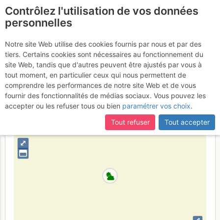
Contrôlez l'utilisation de vos données
fr
personnelles
Pointe Gaspard :
Notre site Web utilise des cookies fournis par nous et par des
tiers. Certains cookies sont nécessaires au fonctionnement du
Gaspard 1er
Lundi 14 août 2017
site Web, tandis que d'autres peuvent être ajustés par vous à
tout moment, en particulier ceux qui nous permettent de
comprendre les performances de notre site Web et de vous
fournir des fonctionnalités de médias sociaux. Vous pouvez les
France
Haute-Savoie
Haut Giffre - Aiguilles Rouges - Fiz
accepter ou les refuser tous ou bien
paramétrer vos choix
.
+
Tout refuser
Tout accepter
–
⤢