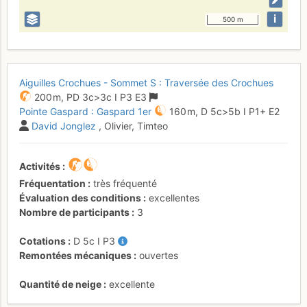
i
500 m
Aiguilles Crochues - Sommet S : Traversée des Crochues
200 m,
PD
3c
>3c
I
P3
E3
Pointe Gaspard : Gaspard 1er
160 m,
D
5c
>5b
I
P1+
E2
David Jonglez
, Olivier, Timteo
Activités
Fréquentation
très fréquenté
Évaluation des conditions
excellentes
Nombre de participants
3
Cotations
D
5c
I
P3
Remontées mécaniques
ouvertes
Quantité de neige
excellente