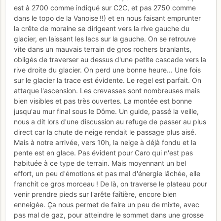
est à 2700 comme indiqué sur C2C, et pas 2750 comme
dans le topo de la Vanoise !!) et en nous faisant emprunter
la crête de moraine se dirigeant vers la rive gauche du
glacier, en laissant les lacs sur la gauche. On se retrouve
vite dans un mauvais terrain de gros rochers branlants,
obligés de traverser au dessus d'une petite cascade vers la
rive droite du glacier. On perd une bonne heure... Une fois
sur le glacier la trace est évidente. Le regel est parfait. On
attaque l'ascension. Les crevasses sont nombreuses mais
bien visibles et pas très ouvertes. La montée est bonne
jusqu'au mur final sous le Dôme. Un guide, passé la veille,
nous a dit lors d'une discussion au refuge de passer au plus
direct car la chute de neige rendait le passage plus aisé.
Mais à notre arrivée, vers 10h, la neige à déjà fondu et la
pente est en glace. Pas évident pour Caro qui n'est pas
habituée à ce type de terrain. Mais moyennant un bel
effort, un peu d'émotions et pas mal d'énergie lâchée, elle
franchit ce gros morceau ! De là, on traverse le plateau pour
venir prendre pieds sur l'arête faîtière, encore bien
enneigée. Ça nous permet de faire un peu de mixte, avec
pas mal de gaz, pour atteindre le sommet dans une grosse