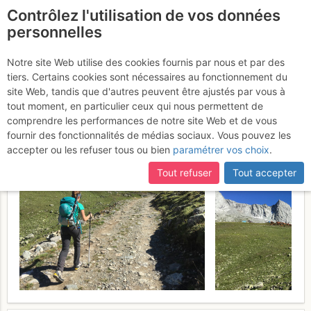
Contrôlez l'utilisation de vos données
fr
personnelles
Aiguille de Polset : Voie
Notre site Web utilise des cookies fournis par nous et par des
tiers. Certains cookies sont nécessaires au fonctionnement du
Normale par le Glacier de
site Web, tandis que d'autres peuvent être ajustés par vous à
Gébroulaz
tout moment, en particulier ceux qui nous permettent de
Dimanche 13 août 2017
comprendre les performances de notre site Web et de vous
fournir des fonctionnalités de médias sociaux. Vous pouvez les
accepter ou les refuser tous ou bien
paramétrer vos choix
.
Tout refuser
Tout accepter