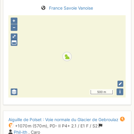
France
Savoie
Vanoise
+
–
⤢
i
500 m
Aiguille de Polset : Voie normale du Glacier de Gebroulaz
+1070 m
(570 m),
PD-
II
P4+
2.1
/
E1
F
/ S2
Phil-ith
, Caro