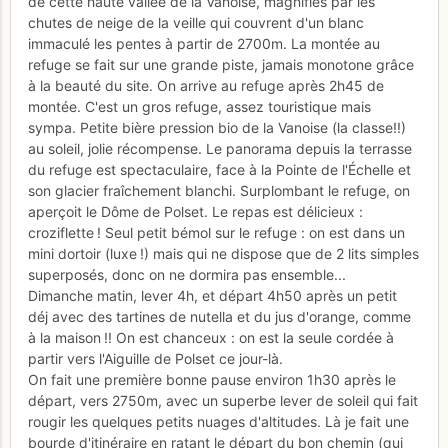
de cette haute vallée de la Vanoise, magnifiés par les
chutes de neige de la veille qui couvrent d'un blanc
immaculé les pentes à partir de 2700m. La montée au
refuge se fait sur une grande piste, jamais monotone grâce
à la beauté du site. On arrive au refuge après 2h45 de
montée. C'est un gros refuge, assez touristique mais
sympa. Petite bière pression bio de la Vanoise (la classe!!)
au soleil, jolie récompense. Le panorama depuis la terrasse
du refuge est spectaculaire, face à la Pointe de l'Échelle et
son glacier fraîchement blanchi. Surplombant le refuge, on
aperçoit le Dôme de Polset. Le repas est délicieux :
croziflette ! Seul petit bémol sur le refuge : on est dans un
mini dortoir (luxe !) mais qui ne dispose que de 2 lits simples
superposés, donc on ne dormira pas ensemble...
Dimanche matin, lever 4h, et départ 4h50 après un petit
déj avec des tartines de nutella et du jus d'orange, comme
à la maison !! On est chanceux : on est la seule cordée à
partir vers l'Aiguille de Polset ce jour-là.
On fait une première bonne pause environ 1h30 après le
départ, vers 2750m, avec un superbe lever de soleil qui fait
rougir les quelques petits nuages d'altitudes. Là je fait une
bourde d'itinéraire en ratant le départ du bon chemin (qui