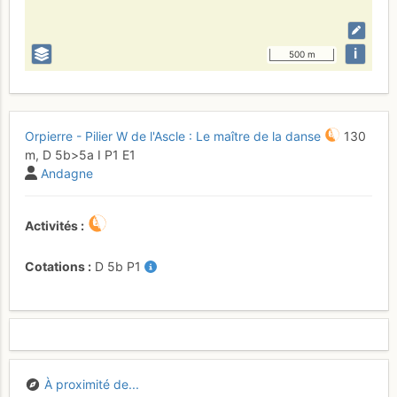
i
500 m
Orpierre - Pilier W de l'Ascle : Le maître de la danse
130
m,
D
5b
>5a
I
P1
E1
Andagne
Activités
Cotations
D
5b
P1
À proximité de...