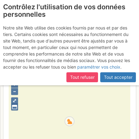
Contrôlez l'utilisation de vos données
fr
personnelles
Orpierre - Pilier W de
Notre site Web utilise des cookies fournis par nous et par des
tiers. Certains cookies sont nécessaires au fonctionnement du
l'Ascle : Le maître de la
site Web, tandis que d'autres peuvent être ajustés par vous à
danse
tout moment, en particulier ceux qui nous permettent de
Vendredi 5 mai 2017
comprendre les performances de notre site Web et de vous
fournir des fonctionnalités de médias sociaux. Vous pouvez les
accepter ou les refuser tous ou bien
paramétrer vos choix
.
France
Hautes-Alpes
Luberon - Baronnies - Saoû
Tout refuser
Tout accepter
+
–
⤢