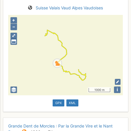
Suisse
Valais
Vaud
Alpes Vaudoises
+
–
⤢
i
1000 m
GPX
KML
Grande Dent de Morcles : Par la Grande Vire et le Nant