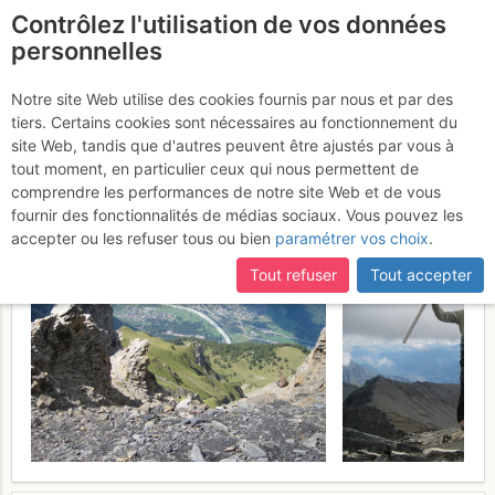
Contrôlez l'utilisation de vos données
fr
personnelles
Grande Dent de Morcles
Notre site Web utilise des cookies fournis par nous et par des
tiers. Certains cookies sont nécessaires au fonctionnement du
: Par la Grande Vire et le
site Web, tandis que d'autres peuvent être ajustés par vous à
Nant Rouge
tout moment, en particulier ceux qui nous permettent de
Lundi 14 août 2017
comprendre les performances de notre site Web et de vous
fournir des fonctionnalités de médias sociaux. Vous pouvez les
accepter ou les refuser tous ou bien
paramétrer vos choix
.
Tout refuser
Tout accepter