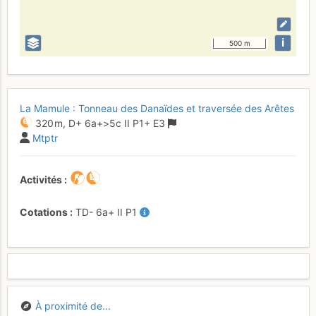
i
500 m
La Mamule : Tonneau des Danaïdes et traversée des Arêtes
320 m,
D+
6a+
>5c
II
P1+
E3
Mtptr
Activités
Cotations
TD-
6a+
II
P1
À proximité de...