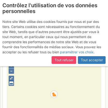
Contrôlez l'utilisation de vos données
fr
personnelles
La Mamule : Tonneau
Notre site Web utilise des cookies fournis par nous et par des
tiers. Certains cookies sont nécessaires au fonctionnement du
des Danaïdes et traversée
site Web, tandis que d'autres peuvent être ajustés par vous à
des Arêtes
tout moment, en particulier ceux qui nous permettent de
Dimanche 30 octobre 2016
comprendre les performances de notre site Web et de vous
fournir des fonctionnalités de médias sociaux. Vous pouvez les
accepter ou les refuser tous ou bien
paramétrer vos choix
.
France
Haute-Savoie
Bornes - Aravis
Tout refuser
Tout accepter
+
–
⤢