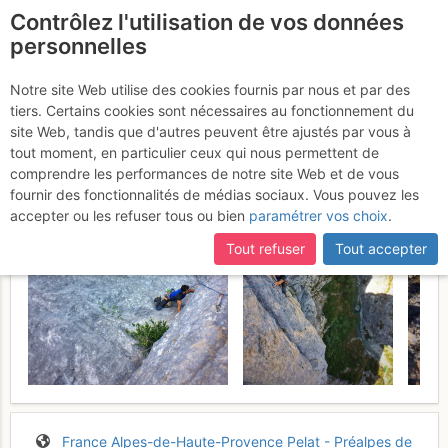
Contrôlez l'utilisation de vos données
fr
personnelles
Verdon - Le Duc :
Notre site Web utilise des cookies fournis par nous et par des
tiers. Certains cookies sont nécessaires au fonctionnement du
Ayahuasca
Lundi 14 août 2017
site Web, tandis que d'autres peuvent être ajustés par vous à
tout moment, en particulier ceux qui nous permettent de
comprendre les performances de notre site Web et de vous
fournir des fonctionnalités de médias sociaux. Vous pouvez les
accepter ou les refuser tous ou bien
paramétrer vos choix
.
Tout refuser
Tout accepter
France
Alpes-de-Haute-Provence
Pelat - Préalpes de