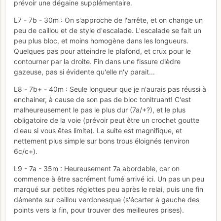
prévoir une dégaine supplémentaire.
L7 - 7b - 30m : On s'approche de l'arrête, et on change un
peu de caillou et de style d'escalade. L'escalade se fait un
peu plus bloc, et moins homogène dans les longueurs.
Quelques pas pour atteindre le plafond, et crux pour le
contourner par la droite. Fin dans une fissure dièdre
gazeuse, pas si évidente qu'elle n'y parait...
L8 - 7b+ - 40m : Seule longueur que je n'aurais pas réussi à
enchainer, à cause de son pas de bloc tonitruant! C'est
malheureusement le pas le plus dur (7a/+?), et le plus
obligatoire de la voie (prévoir peut être un crochet goutte
d'eau si vous êtes limite). La suite est magnifique, et
nettement plus simple sur bons trous éloignés (environ
6c/c+).
L9 - 7a - 35m : Heureusement 7a abordable, car on
commence à être sacrément fumé arrivé ici. Un pas un peu
marqué sur petites réglettes peu après le relai, puis une fin
démente sur caillou verdonesque (s'écarter à gauche des
points vers la fin, pour trouver des meilleures prises).