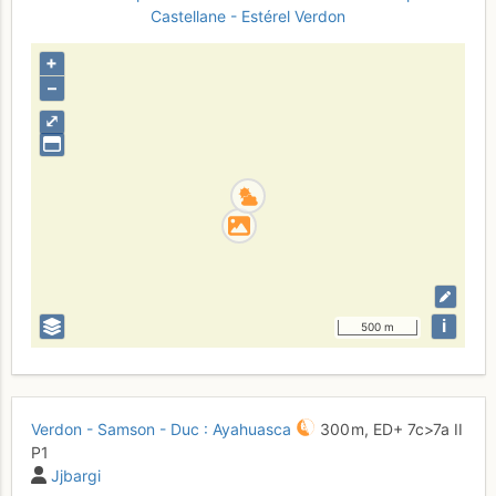
Castellane - Estérel
Verdon
+
–
⤢
i
500 m
Verdon - Samson - Duc : Ayahuasca
300 m,
ED+
7c
>7a
II
P1
Jjbargi