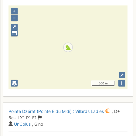
+
–
⤢
i
500 m
Pointe Dzérat (Pointe E du Midi) : Villards Ladies
,
D+
5c+
I
X1
P1
E1
UnCplus
, Gino