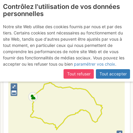
Contrôlez l'utilisation de vos données
fr
personnelles
Turon du Néouvielle :
Notre site Web utilise des cookies fournis par nous et par des
tiers. Certains cookies sont nécessaires au fonctionnement du
Arête S
Vendredi 28 juillet 2017
site Web, tandis que d'autres peuvent être ajustés par vous à
tout moment, en particulier ceux qui nous permettent de
comprendre les performances de notre site Web et de vous
fournir des fonctionnalités de médias sociaux. Vous pouvez les
France
Hautes-Pyrénées
Bigorre - Ordesa
accepter ou les refuser tous ou bien
paramétrer vos choix
.
+
Tout refuser
Tout accepter
–
⤢