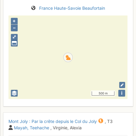
France
Haute-Savoie
Beaufortain
+
–
⤢
i
500 m
Mont Joly : Par la crête depuis le Col du Joly
,
T3
Mayah
Teehache
, Virginie, Alexia