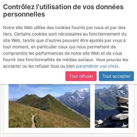
Contrôlez l'utilisation de vos données
fr
personnelles
Mont Joly : Par la crête
Notre site Web utilise des cookies fournis par nous et par des
tiers. Certains cookies sont nécessaires au fonctionnement du
depuis le Col du Joly
Mardi 15
site Web, tandis que d'autres peuvent être ajustés par vous à
tout moment, en particulier ceux qui nous permettent de
août 2017
comprendre les performances de notre site Web et de vous
fournir des fonctionnalités de médias sociaux. Vous pouvez les
accepter ou les refuser tous ou bien
paramétrer vos choix
.
Tout refuser
Tout accepter