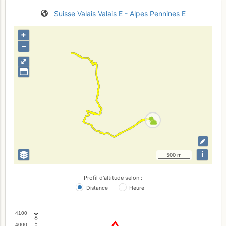
Suisse
Valais
Valais E - Alpes Pennines E
+
–
⤢
i
500 m
Profil d'altitude selon :
Distance
Heure
4100
Altitude (m)
4000