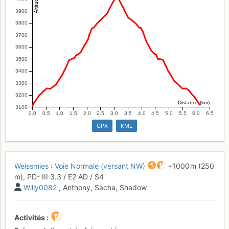
3900
3800
3700
3600
3500
3400
3300
3200
Distance (km)
3100
0.0
0.5
1.0
1.5
2.0
2.5
3.0
3.5
4.0
4.5
5.0
5.5
6.0
6.5
GPX
KML
Weissmies : Voie Normale (versant NW)
+1000 m
(250
m),
PD-
III
3.3
/
E2
AD
/ S4
Willy0082
, Anthony, Sacha, Shadow
Activités