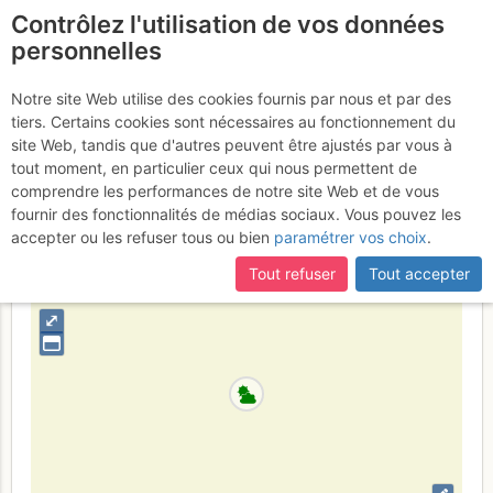
Contrôlez l'utilisation de vos données
fr
personnelles
Pic de Céüse : Natilik
Notre site Web utilise des cookies fournis par nous et par des
tiers. Certains cookies sont nécessaires au fonctionnement du
Samedi 10 juin 2017
site Web, tandis que d'autres peuvent être ajustés par vous à
tout moment, en particulier ceux qui nous permettent de
comprendre les performances de notre site Web et de vous
fournir des fonctionnalités de médias sociaux. Vous pouvez les
France
Hautes-Alpes
Luberon - Baronnies - Saoû
accepter ou les refuser tous ou bien
paramétrer vos choix
.
+
Tout refuser
Tout accepter
–
⤢