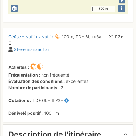
i
500 m
Céüse - Natilik : Natilik
100 m,
TD+
6b+
>6a+
II
X1
P2+
E1
Steve.manandhar
Activités
Fréquentation
non fréquenté
Évaluation des conditions
excellentes
Nombre de participants
2
Cotations
TD+
6b+
II
P2+
Dénivelé positif
100
m
Description de l'itinéraire