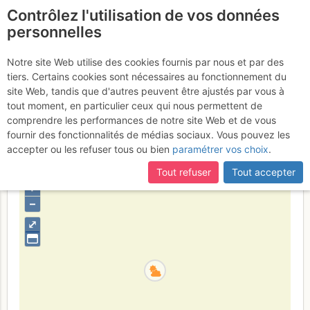
Contrôlez l'utilisation de vos données
fr
personnelles
Aiguille de Borderan :
Notre site Web utilise des cookies fournis par nous et par des
tiers. Certains cookies sont nécessaires au fonctionnement du
Par la via ferrata et l'arête
site Web, tandis que d'autres peuvent être ajustés par vous à
W
tout moment, en particulier ceux qui nous permettent de
Dimanche 13 août 2017
comprendre les performances de notre site Web et de vous
fournir des fonctionnalités de médias sociaux. Vous pouvez les
accepter ou les refuser tous ou bien
paramétrer vos choix
.
France
Haute-Savoie
Bornes - Aravis
Tout refuser
Tout accepter
+
–
⤢