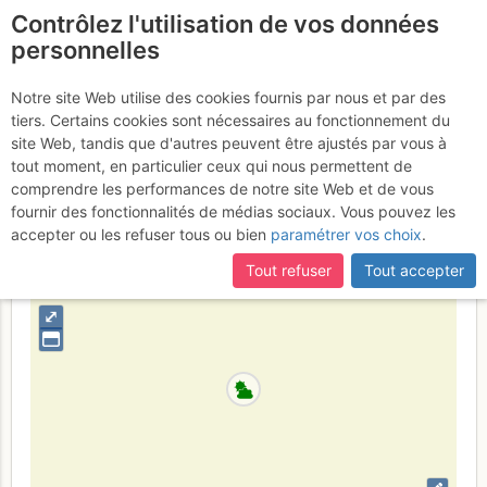
Contrôlez l'utilisation de vos données
fr
personnelles
Brévent : La Fin de
Notre site Web utilise des cookies fournis par nous et par des
tiers. Certains cookies sont nécessaires au fonctionnement du
Babylone
Dimanche 13 août 2017
site Web, tandis que d'autres peuvent être ajustés par vous à
tout moment, en particulier ceux qui nous permettent de
comprendre les performances de notre site Web et de vous
fournir des fonctionnalités de médias sociaux. Vous pouvez les
France
Haute-Savoie
Haut Giffre - Aiguilles Rouges - Fiz
accepter ou les refuser tous ou bien
paramétrer vos choix
.
+
Tout refuser
Tout accepter
–
⤢