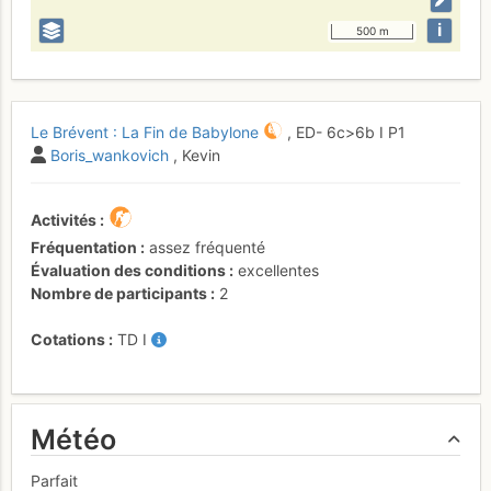
i
500 m
Le Brévent : La Fin de Babylone
,
ED-
6c
>6b
I
P1
Boris_wankovich
, Kevin
Activités
Fréquentation
assez fréquenté
Évaluation des conditions
excellentes
Nombre de participants
2
Cotations
TD
I
Météo
Parfait