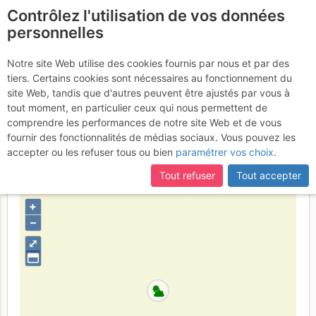
Contrôlez l'utilisation de vos données
fr
personnelles
Le Pilier Saint-Martin :
Notre site Web utilise des cookies fournis par nous et par des
tiers. Certains cookies sont nécessaires au fonctionnement du
La normale de Saint-Martin
site Web, tandis que d'autres peuvent être ajustés par vous à
tout moment, en particulier ceux qui nous permettent de
Jeudi 10 août 2017
comprendre les performances de notre site Web et de vous
fournir des fonctionnalités de médias sociaux. Vous pouvez les
accepter ou les refuser tous ou bien
paramétrer vos choix
.
France
Pyrénées-Orientales
Puigmal - Canigou -
Tout refuser
Tout accepter
Albères
+
–
⤢