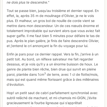
ne dois plus te descendre.
"
Tout se passe bien, jusqu'au troisième et dernier rappel. En
effet, la, après 35 m de moulinage d'Olivier, je ne le vois
plus. Et malheur, un gros bol de nouille de corde vient se
mettre dans mon descendeur. Un de ces nœuds énorme et
totalement improbable qui survient alors que vous aviez fait
super gaffe. Il me faut bien 5 minutes pour défaire le tas de
pus. Après le plan galère, je finis de faire descendre Olivier,
et j'entend le cri annonçant la fin du voyage pour lui.
Enfin je pars pour ce dernier rappel. Vers la fin, j'arrive à un
petit toit. Au bord, un réflexe salvateur me fait regarder
dessous, et je vois qu'il y a un énorme buisson de houx. Le
genre de plante bien rêche, bien drue qui survit en pleine
3
paroi, plantée dans 1cm
de terre, avec 1 cl de flotte/mois,
mais qui est quand même florissant grâce à des millénaires
d'évolution.
Hop! un petit saut de cabri parfaitement synchronisé avec
subtil relâché de machard, et mi-chamois mi-GIGN, j'évite
gracieusement la fourbe ligneuse qui s'apprêtait