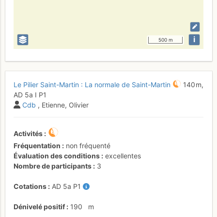
i
500 m
Le Pilier Saint-Martin : La normale de Saint-Martin
140 m,
AD
5a
I
P1
Cdb
, Etienne, Olivier
Activités
Fréquentation
non fréquenté
Évaluation des conditions
excellentes
Nombre de participants
3
Cotations
AD
5a
P1
Dénivelé positif
190
m