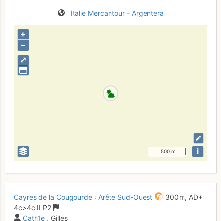
Italie
Mercantour - Argentera
+
–
⤢
i
500 m
Cayres de la Cougourde : Arête Sud-Ouest
300 m,
AD+
4c
>4c
II
P2
Cath1e
, Gilles