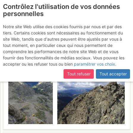
Contrôlez l'utilisation de vos données
fr
personnelles
Cayres de la Cougourde
Notre site Web utilise des cookies fournis par nous et par des
tiers. Certains cookies sont nécessaires au fonctionnement du
: Arête SW et traversée des
site Web, tandis que d'autres peuvent être ajustés par vous à
arêtes
tout moment, en particulier ceux qui nous permettent de
Vendredi 11 août 2017
comprendre les performances de notre site Web et de vous
fournir des fonctionnalités de médias sociaux. Vous pouvez les
accepter ou les refuser tous ou bien
paramétrer vos choix
.
Tout refuser
Tout accepter