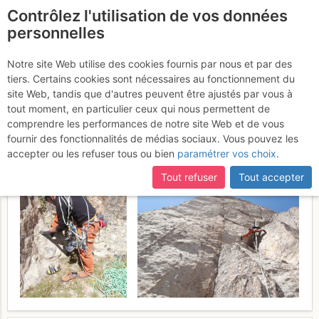
Contrôlez l'utilisation de vos données
fr
personnelles
Pa de Sucre : Mussol de
Notre site Web utilise des cookies fournis par nous et par des
tiers. Certains cookies sont nécessaires au fonctionnement du
Tumeneja : "Fisura de los
site Web, tandis que d'autres peuvent être ajustés par vous à
cobardes".
tout moment, en particulier ceux qui nous permettent de
Samedi 12 août 2017
comprendre les performances de notre site Web et de vous
fournir des fonctionnalités de médias sociaux. Vous pouvez les
accepter ou les refuser tous ou bien
paramétrer vos choix
.
Tout refuser
Tout accepter