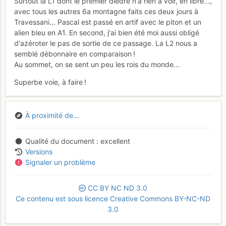
Surtout la L1 dont le premier dièdre n'a rien à voir, en libre...,
avec tous les autres 6a montagne faits ces deux jours à
Travessani... Pascal est passé en artif avec le piton et un
alien bleu en A1. En second, j'ai bien été moi aussi obligé
d'azéroter le pas de sortie de ce passage. La L2 nous a
semblé débonnaire en comparaison !
Au sommet, on se sent un peu les rois du monde...
Superbe voie, à faire !
À proximité de...
Qualité du document
excellent
Versions
Signaler un problème
CC
BY
NC
ND
3.0
Ce contenu est sous licence Creative Commons BY-NC-ND
3.0