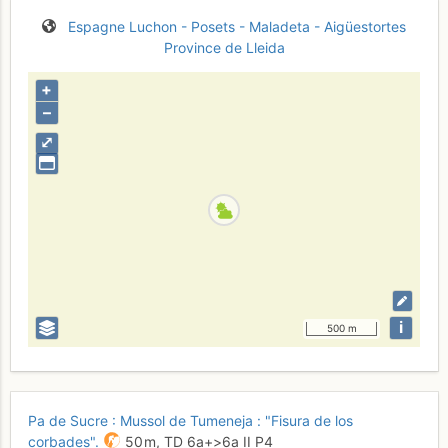
Espagne
Luchon - Posets - Maladeta - Aigüestortes
Province de Lleida
+
–
⤢
i
500 m
Pa de Sucre : Mussol de Tumeneja : "Fisura de los
corbades".
50 m,
TD
6a+
>6a
II
P4