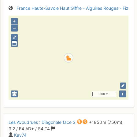
France
Haute-Savoie
Haut Giffre - Aiguilles Rouges - Fiz
+
–
⤢
i
500 m
Les Avoudrues : Diagonale face S
+1850 m
(750 m),
3.2
/
E4
AD+
/ S4
T4
Kay74