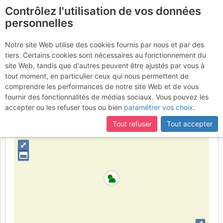
Contrôlez l'utilisation de vos données
fr
personnelles
Pic de Jallouvre : Les
Notre site Web utilise des cookies fournis par nous et par des
tiers. Certains cookies sont nécessaires au fonctionnement du
Miss
Mardi 1 août 2017
site Web, tandis que d'autres peuvent être ajustés par vous à
tout moment, en particulier ceux qui nous permettent de
comprendre les performances de notre site Web et de vous
fournir des fonctionnalités de médias sociaux. Vous pouvez les
France
Haute-Savoie
Bornes - Aravis
accepter ou les refuser tous ou bien
paramétrer vos choix
.
+
Tout refuser
Tout accepter
–
⤢