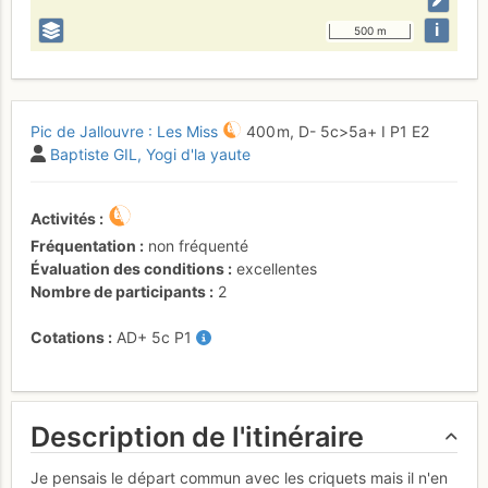
i
500 m
Pic de Jallouvre : Les Miss
400 m,
D-
5c
>5a+
I
P1
E2
Baptiste GIL
Yogi d'la yaute
Activités
Fréquentation
non fréquenté
Évaluation des conditions
excellentes
Nombre de participants
2
Cotations
AD+
5c
P1
Description de l'itinéraire
Je pensais le départ commun avec les criquets mais il n'en