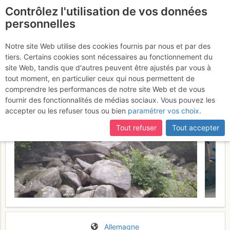
Contrôlez l'utilisation de vos données
fr
personnelles
Suite à une récente et importante mise à jour du site,
si
Balade à Felsenmeer
certaines pages ne sont plus accessibles, manquantes ou
Notre site Web utilise des cookies fournis par nous et par des
incomplètes, déconnectez-vous puis reconnectez-vous à votre
tiers. Certains cookies sont nécessaires au fonctionnement du
Vendredi 11 août 2017
compte sur le site.
site Web, tandis que d'autres peuvent être ajustés par vous à
tout moment, en particulier ceux qui nous permettent de
comprendre les performances de notre site Web et de vous
fournir des fonctionnalités de médias sociaux. Vous pouvez les
accepter ou les refuser tous ou bien
paramétrer vos choix
.
Tout refuser
Tout accepter
Allemagne