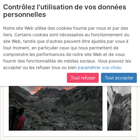
Contrôlez l'utilisation de vos données
fr
personnelles
La Meije : Prendre son
Notre site Web utilise des cookies fournis par nous et par des
tiers. Certains cookies sont nécessaires au fonctionnement du
temps, traversée en
site Web, tandis que d'autres peuvent être ajustés par vous à
bivouacs
tout moment, en particulier ceux qui nous permettent de
3 - 6 août 2017
comprendre les performances de notre site Web et de vous
fournir des fonctionnalités de médias sociaux. Vous pouvez les
accepter ou les refuser tous ou bien
paramétrer vos choix
.
Tout refuser
Tout accepter