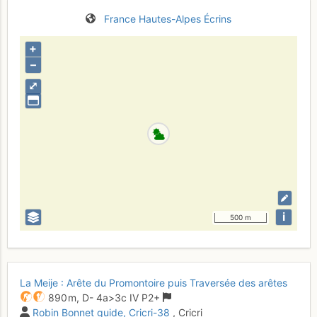
France
Hautes-Alpes
Écrins
+
–
⤢
i
500 m
La Meije : Arête du Promontoire puis Traversée des arêtes
890 m,
D-
4a
>3c
IV
P2+
Robin Bonnet guide
Cricri-38
, Cricri