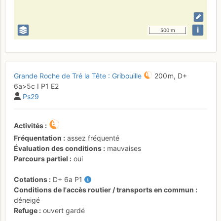
i
500 m
Grande Roche de Tré la Tête : Gribouille
200 m,
D+
6a
>5c
I
P1
E2
Ps29
Activités
Fréquentation
assez fréquenté
Évaluation des conditions
mauvaises
Parcours partiel
oui
Cotations
D+
6a
P1
Conditions de l'accès routier / transports en commun
déneigé
Refuge
ouvert gardé