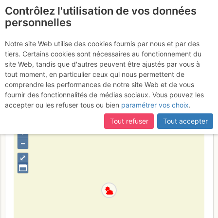
Contrôlez l'utilisation de vos données
fr
personnelles
Grande Roche de Tré la
Notre site Web utilise des cookies fournis par nous et par des
tiers. Certains cookies sont nécessaires au fonctionnement du
Tête : Gribouille
Dimanche 6 août
site Web, tandis que d'autres peuvent être ajustés par vous à
tout moment, en particulier ceux qui nous permettent de
2017
comprendre les performances de notre site Web et de vous
fournir des fonctionnalités de médias sociaux. Vous pouvez les
accepter ou les refuser tous ou bien
paramétrer vos choix
.
France
Haute-Savoie
Mont-Blanc
Tout refuser
Tout accepter
+
–
⤢