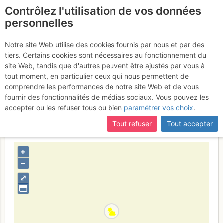
Contrôlez l'utilisation de vos données
fr
personnelles
Aiguille du Tour :
Notre site Web utilise des cookies fournis par nous et par des
tiers. Certains cookies sont nécessaires au fonctionnement du
Sommet S par le Col
site Web, tandis que d'autres peuvent être ajustés par vous à
Supérieur du Tour (voie
tout moment, en particulier ceux qui nous permettent de
comprendre les performances de notre site Web et de vous
normale)
Lundi 7 août 2017
fournir des fonctionnalités de médias sociaux. Vous pouvez les
accepter ou les refuser tous ou bien
paramétrer vos choix
.
Tout refuser
Tout accepter
France
Haute-Savoie
Mont-Blanc
+
–
⤢