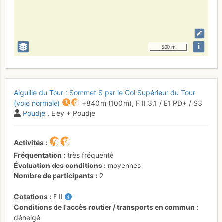
i
500 m
Aiguille du Tour : Sommet S par le Col Supérieur du Tour
(voie normale)
+840 m
(100 m),
F
II
3.1
/
E1
PD+
/ S3
Poudje
, Eley + Poudje
Activités
Fréquentation
très fréquenté
Évaluation des conditions
moyennes
Nombre de participants
2
Cotations
F
II
Conditions de l'accès routier / transports en commun
déneigé