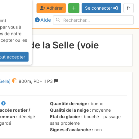
Adhérer
Se connecter
fr
Aide
sont
 par vous à
es de notre
ccepter ou les
efuge de la Selle (voie
out accepter
Selle)
800 m,
PD+
II
P3
I
Quantité de neige
bonne
accès routier /
Qualité de la neige
moyenne
 commun
déneigé
Etat du glacier
bouché - passage
 gardé
sans problème
Signes d'avalanche
non