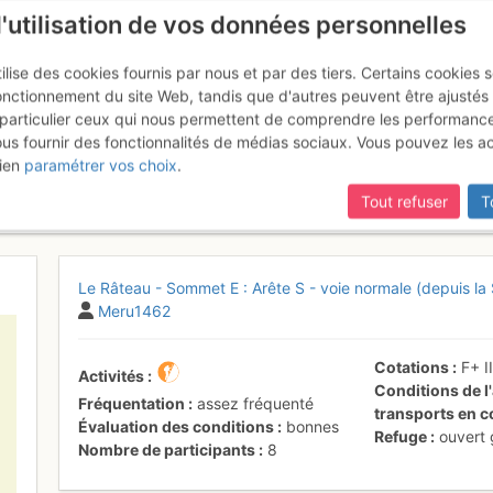
l'utilisation de vos données personnelles
ilise des cookies fournis par nous et par des tiers. Certains cookies 
onctionnement du site Web, tandis que d'autres peuvent être ajustés
particulier ceux qui nous permettent de comprendre les performanc
ous fournir des fonctionnalités de médias sociaux. Vous pouvez les a
Sommet E : Arête S - depuis le r
ien
paramétrer vos choix
.
e 25 juin 2017
Tout refuser
T
Le Râteau - Sommet E : Arête S - voie normale (depuis la 
Meru1462
Cotations
F+
I
Activités
Conditions de l'
Fréquentation
assez fréquenté
transports en
Évaluation des conditions
bonnes
Refuge
ouvert
Nombre de participants
8