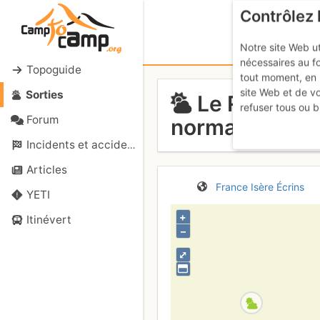
Contrôlez 
Notre site Web ut
nécessaires au f
Topoguide
tout moment, en 
site Web et de v
Sorties
Le Râteau - 
refuser tous ou b
Forum
normale)
Dimanch
Incidents et accidents
Articles
France
Isère
Écrins
YETI
+
Itinévert
–
⤢