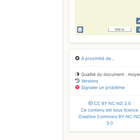
i
500 m
À proximité de...
Qualité du document
moye
Versions
Signaler un problème
CC
BY
NC
ND
3.0
Ce contenu est sous licence
Creative Commons BY-NC-N
3.0