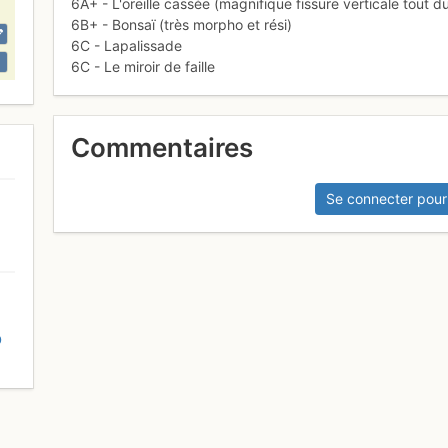
6A+ - L'oreille cassée (magnifique fissure verticale tout d
6B+ - Bonsaï (très morpho et rési)
6C - Lapalissade
6C - Le miroir de faille
Commentaires
Se connecter pour
D