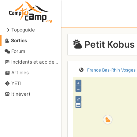
Topoguide
Sorties
Petit Kobus
Forum
Incidents et accidents
France
Bas-Rhin
Vosges
Articles
+
YETI
–
Itinévert
⤢