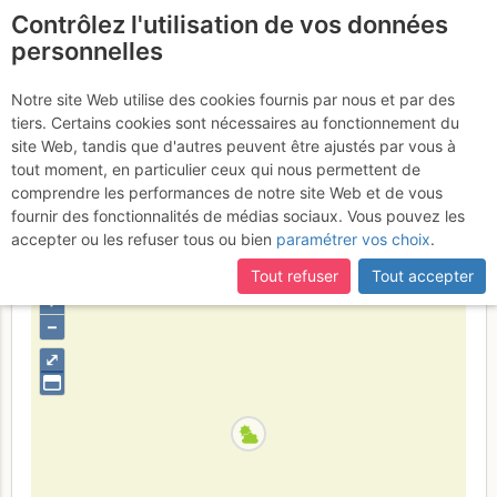
Contrôlez l'utilisation de vos données
fr
personnelles
Aiguille de la Vanoise :
Notre site Web utilise des cookies fournis par nous et par des
tiers. Certains cookies sont nécessaires au fonctionnement du
Voie Bertrand - Desmaison
site Web, tandis que d'autres peuvent être ajustés par vous à
tout moment, en particulier ceux qui nous permettent de
Lundi 7 août 2017
comprendre les performances de notre site Web et de vous
fournir des fonctionnalités de médias sociaux. Vous pouvez les
accepter ou les refuser tous ou bien
paramétrer vos choix
.
France
Savoie
Vanoise
Tout refuser
Tout accepter
+
–
⤢