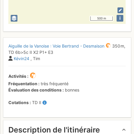
i
500 m
Aiguille de la Vanoise : Voie Bertrand - Desmaison
350 m,
TD
6b
>5c
II
X2
P1+
E3
Kévin24
, Tim
Activités
Fréquentation
très fréquenté
Évaluation des conditions
bonnes
Cotations
TD
II
Description de l'itinéraire