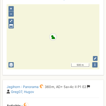
+
–
⤢
i
500 m
Jegihorn : Panorama
360 m,
AD+
5a
>4c
II
P1
E2
Greg07
Hugov
Activités