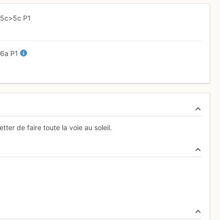
-
5c
>5c
P1
-
6a
P1
ter de faire toute la voie au soleil.