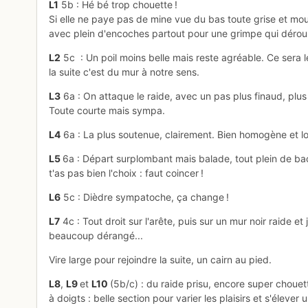
L1
5b : Hé bé trop chouette !
Si elle ne paye pas de mine vue du bas toute grise et mous
avec plein d'encoches partout pour une grimpe qui déroul
L2
5c : Un poil moins belle mais reste agréable. Ce sera 
la suite c'est du mur à notre sens.
L3
6a : On attaque le raide, avec un pas plus finaud, plus
Toute courte mais sympa.
L4
6a : La plus soutenue, clairement. Bien homogène et 
L5
6a : Départ surplombant mais balade, tout plein de ba
t'as pas bien l'choix : faut coincer !
L6
5c : Dièdre sympatoche, ça change !
L7
4c : Tout droit sur l'arête, puis sur un mur noir raide et 
beaucoup dérangé...
Vire large pour rejoindre la suite, un cairn au pied.
L8
,
L9
et
L10
(5b/c) : du raide prisu, encore super chou
à doigts : belle section pour varier les plaisirs et s'élever 