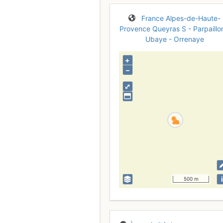
France
Alpes-de-Haute-
Provence
Queyras S - Parpaillo
Ubaye - Orrenaye
+
–
⤢
i
500 m