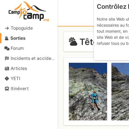
Contrôlez 
Notre site Web ut
nécessaires au f
Topoguide
tout moment, en 
site Web et de v
Sorties
Tête de San
refuser tous ou b
Forum
Incidents et accidents
Articles
YETI
Itinévert