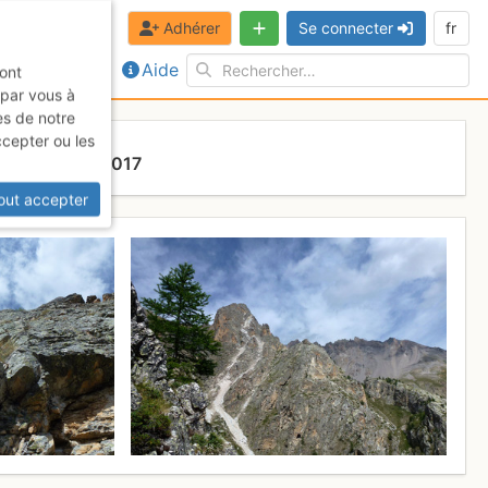
Adhérer
Se connecter
fr
Aide
sont
 par vous à
es de notre
ccepter ou les
Jeudi 3 août 2017
out accepter