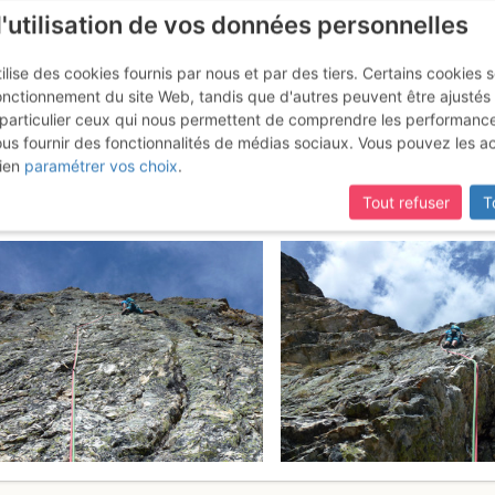
l'utilisation de vos données personnelles
ilise des cookies fournis par nous et par des tiers. Certains cookies 
onctionnement du site Web, tandis que d'autres peuvent être ajustés
particulier ceux qui nous permettent de comprendre les performanc
ous fournir des fonctionnalités de médias sociaux. Vous pouvez les a
glier : Les Jardins d'Amandine
ien
paramétrer vos choix
.
Tout refuser
T