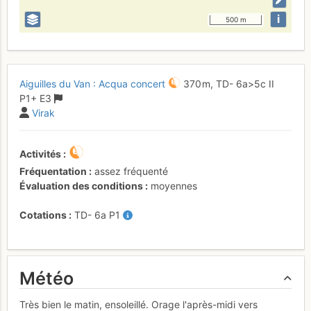
i
500 m
Aiguilles du Van : Acqua concert
370 m,
TD-
6a
>5c
II
P1+
E3
Virak
Activités
Fréquentation
assez fréquenté
Évaluation des conditions
moyennes
Cotations
TD-
6a
P1
Météo
Très bien le matin, ensoleillé. Orage l'après-midi vers