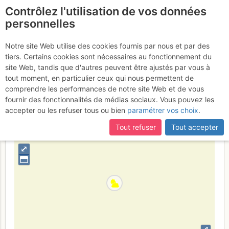
Contrôlez l'utilisation de vos données
fr
personnelles
Aiguilles du Van : Acqua
Notre site Web utilise des cookies fournis par nous et par des
tiers. Certains cookies sont nécessaires au fonctionnement du
concert
Dimanche 30 juillet 2017
site Web, tandis que d'autres peuvent être ajustés par vous à
tout moment, en particulier ceux qui nous permettent de
comprendre les performances de notre site Web et de vous
fournir des fonctionnalités de médias sociaux. Vous pouvez les
France
Haute-Savoie
Haut Giffre - Aiguilles Rouges - Fiz
accepter ou les refuser tous ou bien
paramétrer vos choix
.
+
Tout refuser
Tout accepter
–
⤢