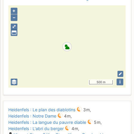
+
–
⤢
i
500 m
Heidenfels : Le plan des diablotins
3 m,
Heidenfels : Notre Dame
4 m,
Heidenfels : La langue du pauvre diable
5 m,
Heidenfels : L'abri du berger
4 m,