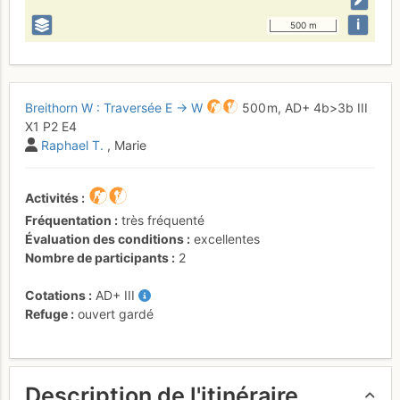
i
500 m
Breithorn W : Traversée E → W
500 m,
AD+
4b
>3b
III
X1
P2
E4
Raphael T.
, Marie
Activités
Fréquentation
très fréquenté
Évaluation des conditions
excellentes
Nombre de participants
2
Cotations
AD+
III
Refuge
ouvert gardé
Description de l'itinéraire