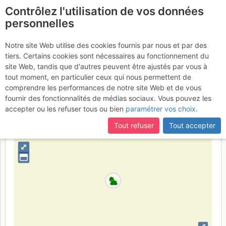
Contrôlez l'utilisation de vos données
fr
personnelles
Breithorn W : Traversée
Notre site Web utilise des cookies fournis par nous et par des
tiers. Certains cookies sont nécessaires au fonctionnement du
E >> W
Vendredi 28 juillet 2017
site Web, tandis que d'autres peuvent être ajustés par vous à
tout moment, en particulier ceux qui nous permettent de
comprendre les performances de notre site Web et de vous
fournir des fonctionnalités de médias sociaux. Vous pouvez les
Suisse
Valais
Valais E - Alpes Pennines E
accepter ou les refuser tous ou bien
paramétrer vos choix
.
+
Tout refuser
Tout accepter
–
⤢