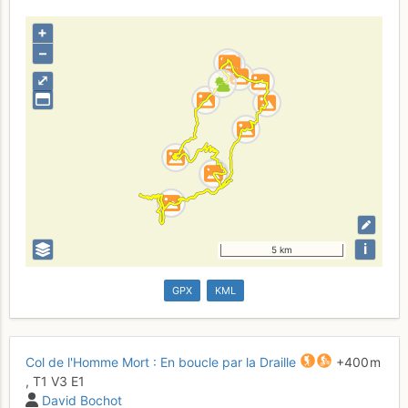
+
–
⤢
i
5 km
GPX
KML
Col de l'Homme Mort : En boucle par la Draille
+400 m
,
T1
V3
E1
David Bochot