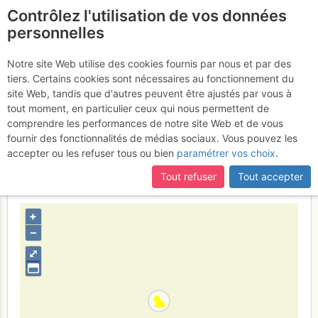
Contrôlez l'utilisation de vos données
fr
personnelles
La Meije - Grand Pic :
Notre site Web utilise des cookies fournis par nous et par des
tiers. Certains cookies sont nécessaires au fonctionnement du
Arête du Promontoire (voie
site Web, tandis que d'autres peuvent être ajustés par vous à
normale) puis traversée
tout moment, en particulier ceux qui nous permettent de
comprendre les performances de notre site Web et de vous
des arêtes
2 - 3 août 2017
fournir des fonctionnalités de médias sociaux. Vous pouvez les
accepter ou les refuser tous ou bien
paramétrer vos choix
.
Tout refuser
Tout accepter
France
Hautes-Alpes
Écrins
+
–
⤢