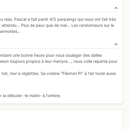
 relai, Pascal a fait partir 4/5 parpaings qui nous ont fait très
e et attendu... Plus de peur que de mal... Les randonneurs sur le
armottes...
c pendant une bonne heure pour nous soulager des dalles
on toujours propice à leur martyre..., nous voilà repartis pour
oit, mur à réglettes. Sa voisine "Filemon Pi" à l'air toute aussi
 la débuter -le matin- à l'ombre.