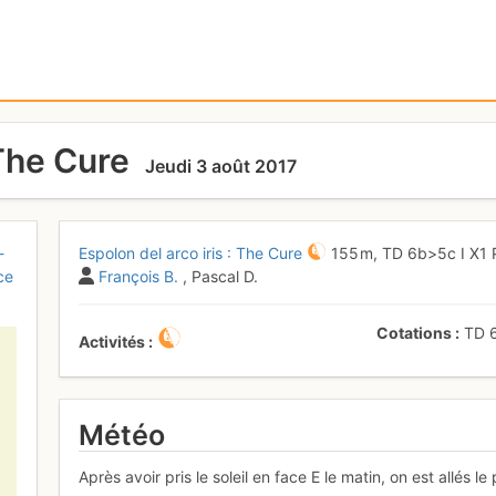
 The Cure
Jeudi 3 août 2017
-
Espolon del arco iris : The Cure
155 m,
TD
6b
>5c
I
X1
ce
François B.
, Pascal D.
Cotations
TD
Activités
Météo
Après avoir pris le soleil en face E le matin, on est allés l