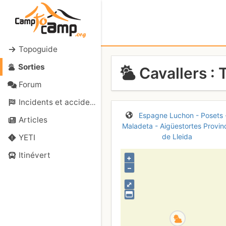
Topoguide
Sorties
Cavallers :
Forum
Incidents et accidents
Espagne
Luchon - Posets 
Articles
Maladeta - Aigüestortes
Provin
de Lleida
YETI
Itinévert
+
–
⤢