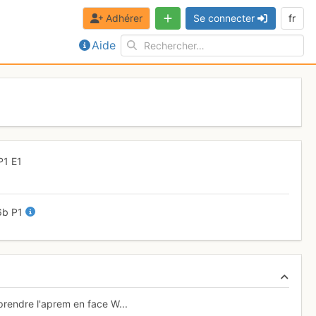
Adhérer
Se connecter
fr
Aide
P1
E1
6b
P1
e prendre l'aprem en face W...