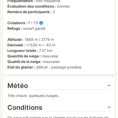
Fréquentation
très fréquenté
Évaluation des conditions
bonnes
Nombre de participants
3
Cotations
F
I
T5
Refuge
ouvert gardé
Altitude
1869 m
/
3179 m
Dénivelé
+1339 m
/
-43 m
Longueur totale
7.37 km
Quantité de neige
mauvaise
Qualité de la neige
mauvaise
Etat du glacier
délicat - passage possible
Météo
Très chaud, quelques nuages.
Conditions
On peut soit passer par le chemin pourri sur les balcons de