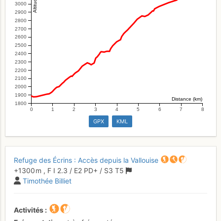
3000
2900
2800
2700
2600
2500
2400
2300
2200
2100
2000
1900
Distance (km)
1800
0
1
2
3
4
5
6
7
8
GPX
KML
Refuge des Écrins : Accès depuis la Vallouise
+1300 m
,
F
I
2.3
/
E2
PD+
/ S3
T5
Timothée Billiet
Activités