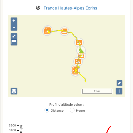
France
Hautes-Alpes
Écrins
+
–
⤢
i
2 km
Profil d'altitude selon :
Distance
Heure
3200
Altitude (m)
3100