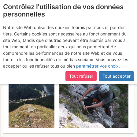
Contrôlez l'utilisation de vos données
fr
personnelles
Suhardul Mic - Kis
Notre site Web utilise des cookies fournis par nous et par des
tiers. Certains cookies sont nécessaires au fonctionnement du
Cohárd : Mémorial Wild
site Web, tandis que d'autres peuvent être ajustés par vous à
Ferenc
tout moment, en particulier ceux qui nous permettent de
Samedi 5 août 2017
comprendre les performances de notre site Web et de vous
fournir des fonctionnalités de médias sociaux. Vous pouvez les
accepter ou les refuser tous ou bien
paramétrer vos choix
.
Tout refuser
Tout accepter