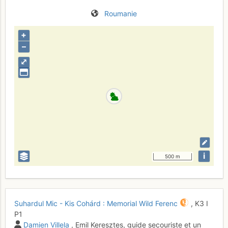
Roumanie
+
–
⤢
i
500 m
Suhardul Mic - Kis Cohárd : Memorial Wild Ferenc
,
K3
I
P1
Damien Villela
, Emil Keresztes, guide secouriste et un