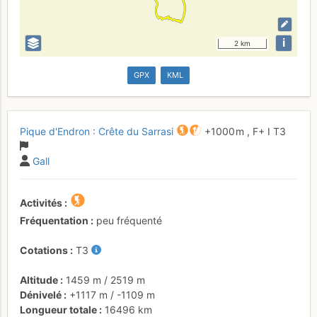
i
2 km
GPX
KML
Pique d'Endron : Crête du Sarrasi
+1000 m
,
F+
I
T3
Gall
Activités
Fréquentation
peu fréquenté
Cotations
T3
Altitude
1459 m
/
2519 m
Dénivelé
+1117 m
/
-1109 m
Longueur totale
16496 km