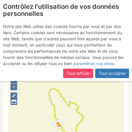
Contrôlez l'utilisation de vos données
fr
personnelles
Pique d'Endron :
Notre site Web utilise des cookies fournis par nous et par des
tiers. Certains cookies sont nécessaires au fonctionnement du
Créneau d'Endron
Samedi 5 août
site Web, tandis que d'autres peuvent être ajustés par vous à
tout moment, en particulier ceux qui nous permettent de
2017
comprendre les performances de notre site Web et de vous
fournir des fonctionnalités de médias sociaux. Vous pouvez les
accepter ou les refuser tous ou bien
paramétrer vos choix
.
France
Ariège
Haute Ariège - Andorre
Tout refuser
Tout accepter
+
–
⤢