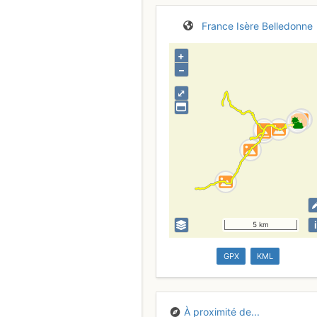
France
Isère
Belledonne
+
–
⤢
i
5 km
GPX
KML
À proximité de...