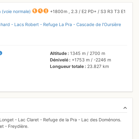
 (voie normale)
+1800 m
,
2.3
/
E2
PD+
/ S3
R3
T3
E1
hard - Lacs Robert - Refuge La Pra - Cascade de l'Oursière
Altitude
1345 m
/
2700 m
Dénivelé
+1753 m
/
-2246 m
Longueur totale
23.827 km
Longet - Lac Claret - Refuge de la Pra - Lac des Doménons.
et - Freydière.