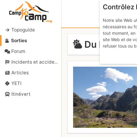
Contrôlez 
Notre site Web ut
nécessaires au f
Topoguide
tout moment, en 
site Web et de v
Sorties
Du Recoin à
refuser tous ou b
Forum
Incidents et accidents
Articles
YETI
Itinévert