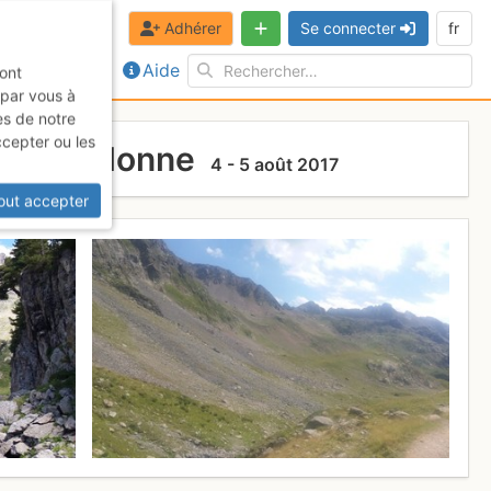
Adhérer
Se connecter
fr
Aide
sont
 par vous à
es de notre
ccepter ou les
de Belledonne
4 - 5 août 2017
out accepter