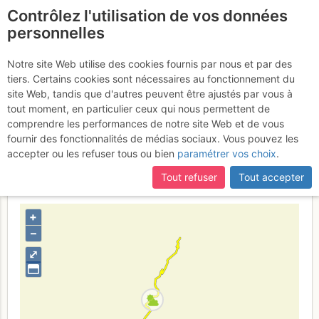
Contrôlez l'utilisation de vos données
fr
personnelles
Petit Combin : Arête
Notre site Web utilise des cookies fournis par nous et par des
tiers. Certains cookies sont nécessaires au fonctionnement du
WNW (Arête des
site Web, tandis que d'autres peuvent être ajustés par vous à
Avagères) Variante par
tout moment, en particulier ceux qui nous permettent de
comprendre les performances de notre site Web et de vous
l'arête de droite
Jeudi 3 août 2017
fournir des fonctionnalités de médias sociaux. Vous pouvez les
accepter ou les refuser tous ou bien
paramétrer vos choix
.
Tout refuser
Tout accepter
Suisse
Valais
Valais W - Alpes Pennines W
+
–
⤢