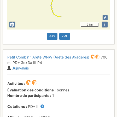
i
2 km
GPX
KML
Petit Combin : Arête WNW (Arête des Avagères)
700
m,
PD+
3c
>3a
III
P4
Jujuvalais
Activités
Évaluation des conditions
bonnes
Nombre de participants
1
Cotations
PD+
III