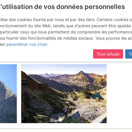
l'utilisation de vos données personnelles
ilise des cookies fournis par nous et par des tiers. Certains cookies 
onctionnement du site Web, tandis que d'autres peuvent être ajustés
particulier ceux qui nous permettent de comprendre les performanc
ous fournir des fonctionnalités de médias sociaux. Vous pouvez les a
tagnas : Cheminée S
Vendredi 4 août 2017
ien
paramétrer vos choix
.
Tout refuser
T