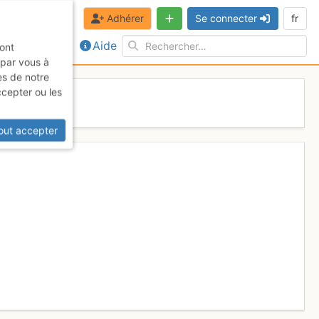
Adhérer
Se connecter
fr
Aide
sont
 par vous à
es de notre
ccepter ou les
out accepter