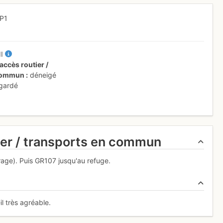
P1
II
accès routier /
 commun
déneigé
 gardé
ier / transports en commun
irage). Puis GR107 jusqu'au refuge.
 très agréable.