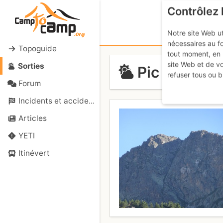
Contrôlez 
Notre site Web ut
nécessaires au f
Topoguide
tout moment, en 
site Web et de v
Sorties
Pic de l'Es
refuser tous ou b
Forum
Incidents et accidents
Articles
YETI
Itinévert