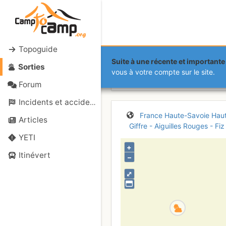
Topoguide
Suite à une récente et importante 
Sorties
Aiguilles C
vous à votre compte sur le site.
Forum
Incidents et accidents
France
Haute-Savoie
Hau
Articles
Giffre - Aiguilles Rouges - Fiz
YETI
+
Itinévert
–
⤢