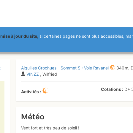
mise à jour du site,
si certaines pages ne sont plus accessibles, m
rochues - Sommet S : Voie Rava
t
Aiguilles Crochues - Sommet S : Voie Ravanel
340 m,
VINZZ
, Wilfried
Cotations
D+
Activités
Météo
Vent fort et très peu de soleil !