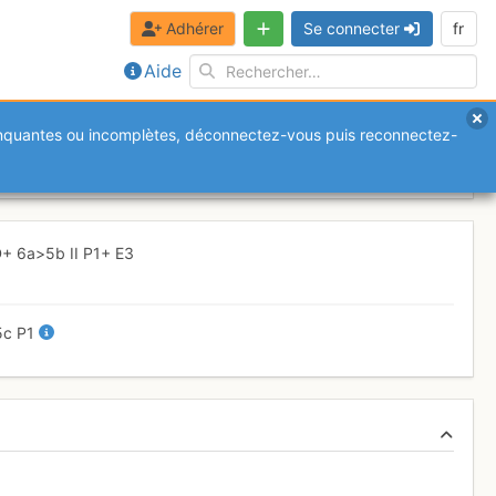
Adhérer
Se connecter
fr
Aide
anquantes ou incomplètes, déconnectez-vous puis reconnectez-
nel
Vendredi 4 août 2017
D+
6a
>5b
II
P1+
E3
5c
P1