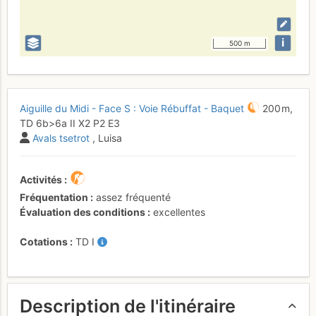
i
500 m
Aiguille du Midi - Face S : Voie Rébuffat - Baquet
200 m,
TD
6b
>6a
II
X2
P2
E3
Avals tsetrot
, Luisa
Activités
Fréquentation
assez fréquenté
Évaluation des conditions
excellentes
Cotations
TD
I
Description de l'itinéraire