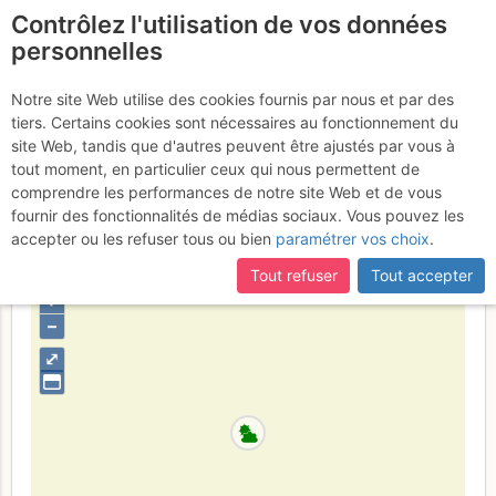
Contrôlez l'utilisation de vos données
fr
personnelles
Aiguille du Midi : Face S
Notre site Web utilise des cookies fournis par nous et par des
tiers. Certains cookies sont nécessaires au fonctionnement du
- Voie Rébuffat - Baquet
site Web, tandis que d'autres peuvent être ajustés par vous à
tout moment, en particulier ceux qui nous permettent de
Jeudi 3 août 2017
comprendre les performances de notre site Web et de vous
fournir des fonctionnalités de médias sociaux. Vous pouvez les
accepter ou les refuser tous ou bien
paramétrer vos choix
.
France
Haute-Savoie
Mont-Blanc
Tout refuser
Tout accepter
+
–
⤢