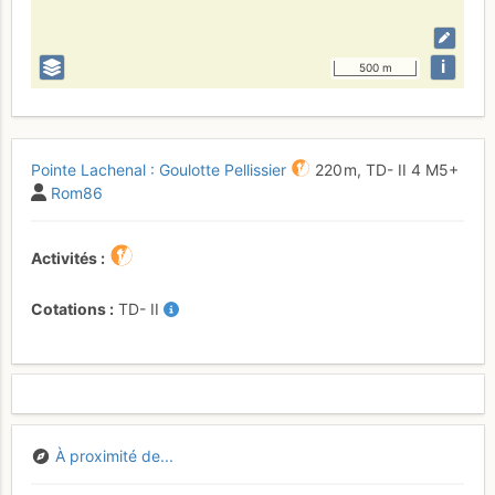
i
500 m
Pointe Lachenal : Goulotte Pellissier
220 m,
TD-
II
4
M5+
Rom86
Activités
Cotations
TD-
II
À proximité de...