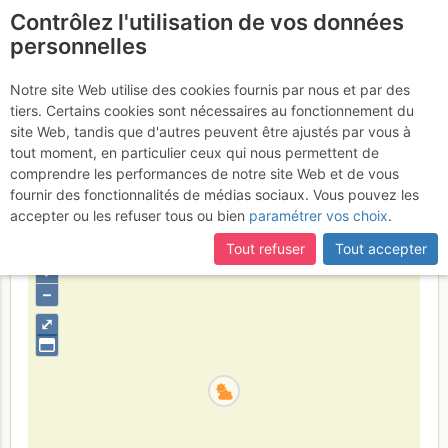
Contrôlez l'utilisation de vos données
fr
personnelles
Pointes Lachenal :
Notre site Web utilise des cookies fournis par nous et par des
tiers. Certains cookies sont nécessaires au fonctionnement du
Goulotte Pellissier
Jeudi 26
site Web, tandis que d'autres peuvent être ajustés par vous à
tout moment, en particulier ceux qui nous permettent de
janvier 2017
comprendre les performances de notre site Web et de vous
fournir des fonctionnalités de médias sociaux. Vous pouvez les
accepter ou les refuser tous ou bien
paramétrer vos choix
.
France
Haute-Savoie
Mont-Blanc
Tout refuser
Tout accepter
+
–
⤢